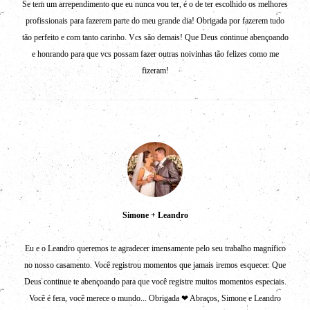
Se tem um arrependimento que eu nunca vou ter, é o de ter escolhido os melhores
profissionais para fazerem parte do meu grande dia! Obrigada por fazerem tudo
tão perfeito e com tanto carinho. Vcs são demais! Que Deus continue abençoando
e honrando para que vcs possam fazer outras noivinhas tão felizes como me
fizeram!
Simone + Leandro
Eu e o Leandro queremos te agradecer imensamente pelo seu trabalho magnífico
no nosso casamento. Você registrou momentos que jamais iremos esquecer. Que
Deus continue te abençoando para que você registre muitos momentos especiais.
Você é fera, você merece o mundo... Obrigada ❤ Abraços, Simone e Leandro