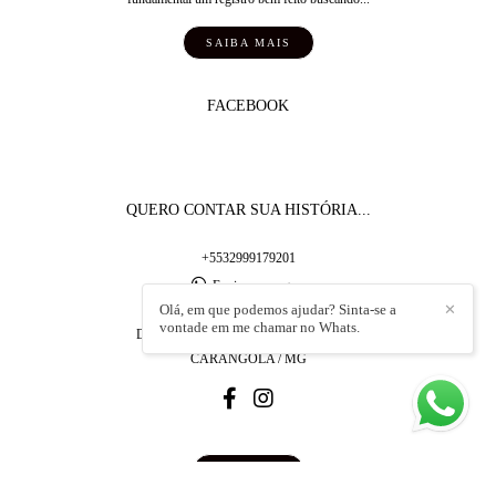
SAIBA MAIS
FACEBOOK
QUERO CONTAR SUA HISTÓRIA...
+5532999179201
Enviar mensagem
Olá, em que podemos ajudar? Sinta-se a
✕
rodrigogomesdecaldas@yahoo.com.br
vontade em me chamar no Whats.
Dr. Olimpio Teixeira , 333, Loja 2 - Centro
CARANGOLA / MG
CONTATO