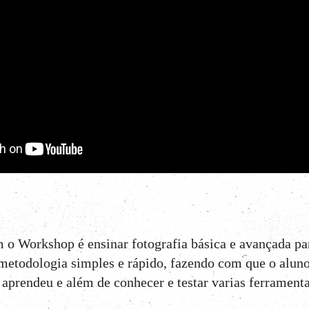
 o Workshop é ensinar fotografia básica e avançada pa
etodologia simples e rápido, fazendo com que o aluno 
 aprendeu e além de conhecer e testar varias ferrament