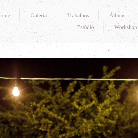
Home
Galeria
Trabalhos
Álbuns
Estúdio
Workshop